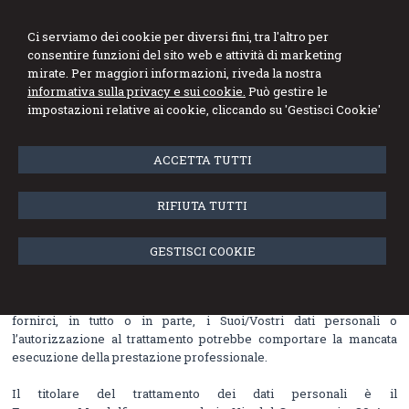
Dott. Francesco
Ci serviamo dei cookie per diversi fini, tra l'altro per
Mandolfino
consentire funzioni del sito web e attività di marketing
mirate. Per maggiori informazioni, riveda la nostra
Esperto Contabile - Revisore dei Conti
informativa sulla privacy e sui cookie.
Può gestire le
impostazioni relative ai cookie, cliccando su 'Gestisci Cookie'
Menu
ACCETTA TUTTI
INFORMATIVA SULLA PRIVACY (D.Lgs.
n. 196/2003)
RIFIUTA TUTTI
Il trattamento di tali dati personali può essere effettuato su supporti
cartacei ed anche con l’ausilio di strumenti elettronici, con modalità
GESTISCI COOKIE
idonee a garantire la sicurezza e riservatezza dei dati.
Il conferimento dei dati è facoltativo, tuttavia l’eventuale rifiuto a
fornirci, in tutto o in parte, i Suoi/Vostri dati personali o
l’autorizzazione al trattamento potrebbe comportare la mancata
esecuzione della prestazione professionale.
Il titolare del trattamento dei dati personali è il