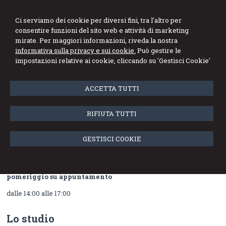
Dott. Francesco
Ci serviamo dei cookie per diversi fini, tra l'altro per
Mandolfino
consentire funzioni del sito web e attività di marketing
mirate. Per maggiori informazioni, riveda la nostra
Esperto Contabile - Revisore dei Conti
informativa sulla privacy e sui cookie.
Può gestire le
impostazioni relative ai cookie, cliccando su 'Gestisci Cookie'
Menu
ACCETTA TUTTI
Orari ufficio
RIFIUTA TUTTI
L’orario dello Studio Mandolfino è il seguente (consigliabile
appuntamento anche al mattino):
GESTISCI COOKIE
dal lunedì al venerdì
dalle 9:00 alle 12:00
pomeriggio su appuntamento
dalle 14:00 alle 17:00
Lo studio