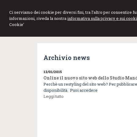
Dott. Francesco
Ci serviamo dei cookie per diversi fini, tra l'altro per consentire 
informazioni, riveda la nostra
informativa sulla privacy e sui cooki
Mandolfino
Cookie'
Esperto Contabile - Revisore dei Conti
Archivio news
12/01/2015
Online il nuovo sito web dello Studio Man
Perchè un restyling del sito web? Per pubblicare i
disponibilità. Puoi accedere
Leggi tutto