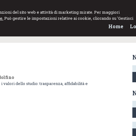
funzioni del sito web e attività di marketing mirate. Per maggiori
e.
Può gestire le impostazioni relative ai cookie, cliccando su 'Gestisci
Home
Lo
N
dolfino
 valori dello studio: trasparenza, affidabilità e