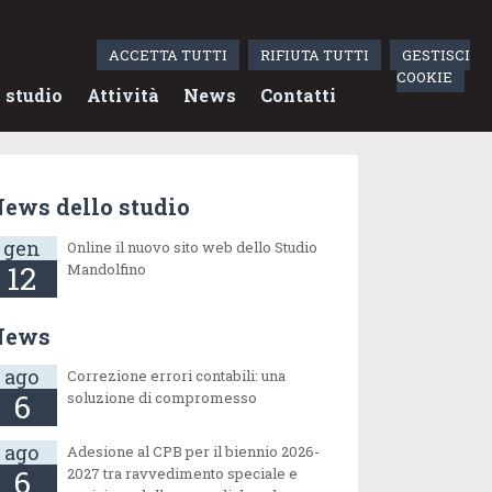
ACCETTA TUTTI
RIFIUTA TUTTI
GESTISCI
COOKIE
 studio
Attività
News
Contatti
ews dello studio
gen
Online il nuovo sito web dello Studio
12
Mandolfino
News
ago
Correzione errori contabili: una
6
soluzione di compromesso
ago
Adesione al CPB per il biennio 2026-
6
2027 tra ravvedimento speciale e